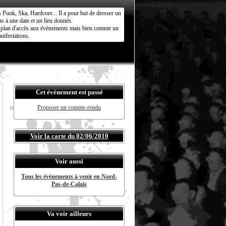
s Punk, Ska, Hardcore... Il a pour but de dresser un
s à une date et un lieu donnés.
ct plan d'accès aux évènements mais bien comme un
nifestations.
Cet évènement est passé
Proposer un compte-rendu
Voir la carte du 02/06/2010
Voir aussi
Tous les évènements à venir en Nord-
Pas-de-Calais
Va voir ailleurs