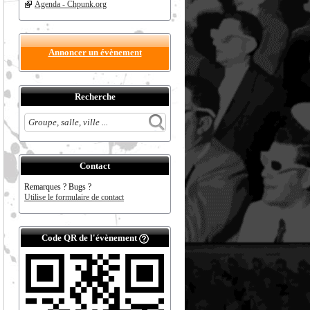
Agenda - Chpunk.org
Annoncer un évènement
Recherche
Contact
Remarques ? Bugs ?
Utilise le formulaire de contact
Code QR de l'évènement