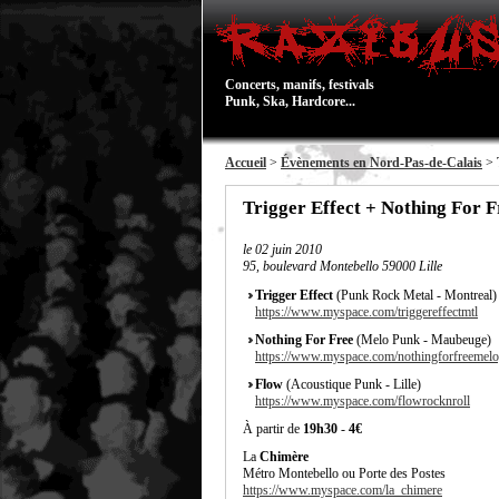
Concerts, manifs, festivals
Punk, Ska, Hardcore...
Accueil
>
Évènements en Nord-Pas-de-Calais
> T
Trigger Effect + Nothing For F
le
02 juin 2010
95, boulevard Montebello 59000 Lille
Trigger Effect
(Punk Rock Metal - Montreal)
https://www.myspace.com/triggereffectmtl
Nothing For Free
(Melo Punk - Maubeuge)
https://www.myspace.com/nothingforfreeme
Flow
(Acoustique Punk - Lille)
https://www.myspace.com/flowrocknroll
À partir de
19h30
-
4€
La
Chimère
Métro Montebello ou Porte des Postes
https://www.myspace.com/la_chimere