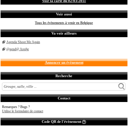
Voir la carte du 02/03/2011
Voir aussi
Tous les évènements à venir en Belgique
Va voir ailleurs
Agenda Shoot Me Again
@gend@ Aredje
Annoncer un évènement
Recherche
Contact
Remarques ? Bugs ?
Utilise le formulaire de contact
Code QR de l'évènement