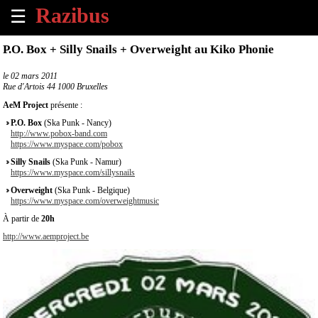
☰
×
P.O. Box + Silly Snails + Overweight au Kiko Phonie
Accueil
le
02 mars 2011
Rue d'Artois 44 1000 Bruxelles
Tous
AeM Project
présente :
les
P.O. Box
(Ska Punk - Nancy)
évènements
http://www.pobox-band.com
à
https://www.myspace.com/pobox
venir
Silly Snails
(Ska Punk - Namur)
https://www.myspace.com/sillysnails
Annoncer
Overweight
(Ska Punk - Belgique)
un
https://www.myspace.com/overweightmusic
évènement
À partir de
20h
http://www.aemproject.be
Contact
À
propos