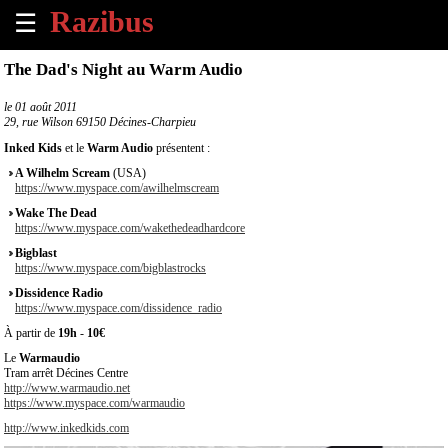
☰
×
The Dad's Night au Warm Audio
Accueil
le
01 août 2011
29, rue Wilson 69150 Décines-Charpieu
Tous
Inked Kids
et le
Warm Audio
présentent :
les
A Wilhelm Scream
(USA)
évènements
https://www.myspace.com/awilhelmscream
à
Wake The Dead
venir
https://www.myspace.com/wakethedeadhardcore
Bigblast
Annoncer
https://www.myspace.com/bigblastrocks
un
Dissidence Radio
évènement
https://www.myspace.com/dissidence_radio
À partir de
19h
-
10€
Contact
Le
Warmaudio
Tram arrêt Décines Centre
http://www.warmaudio.net
À
https://www.myspace.com/warmaudio
propos
http://www.inkedkids.com